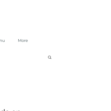
enu
More