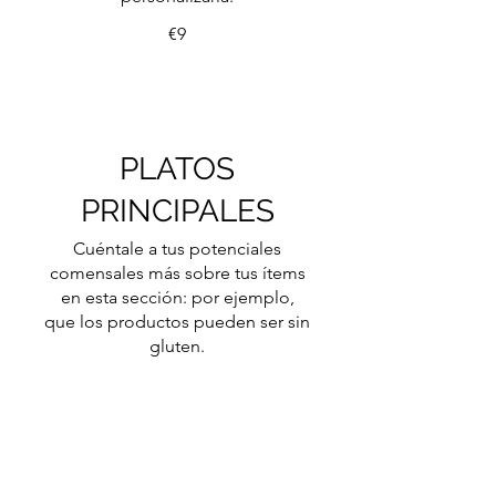
€9
PLATOS
PRINCIPALES
Cuéntale a tus potenciales
comensales más sobre tus ítems
en esta sección: por ejemplo,
que los productos pueden ser sin
gluten.
ESTE ES TU PRIMER ÍTEM
Esta es una descripción de tu
producto. Edítala para
personalizarla.